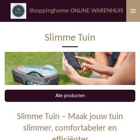
Ga
Shoppinghome ONLINE WARENHUIS
direct
naar
de
Slimme Tuin
hoofdinhoud
Alle producten
Slimme Tuin – Maak jouw tuin
slimmer, comfortabeler en